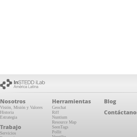
Nosotros
Herramientas
Blog
Visión, Misión y Valores
Geochat
Contáctano
Historia
Riff
Estrategia
Nuntium
Resource Map
Trabajo
SeenTags
Pollit
Servicios
Veegilio