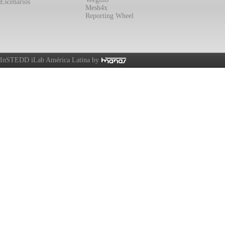
Escenarios
Mesh4x
Reporting Wheel
InSTEDD iLab América Latina by