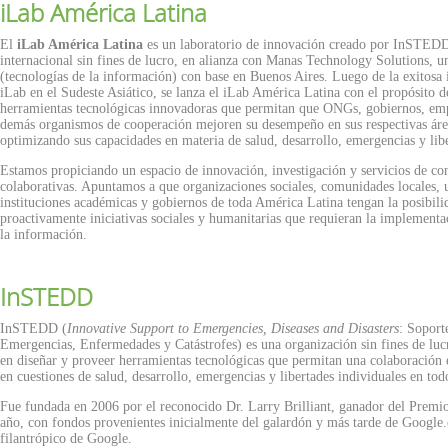
iLab América Latina
El
iLab América Latina
es un laboratorio de innovación creado por InSTEDD
internacional sin fines de lucro, en alianza con Manas Technology Solutions, 
(tecnologías de la información) con base en Buenos Aires. Luego de la exitos
iLab en el Sudeste Asiático, se lanza el iLab América Latina con el propósito d
herramientas tecnológicas innovadoras que permitan que ONGs, gobiernos, emp
demás organismos de cooperación mejoren su desempeño en sus respectivas área
optimizando sus capacidades en materia de salud, desarrollo, emergencias y libe
Estamos propiciando un espacio de innovación, investigación y servicios de con
colaborativas. Apuntamos a que organizaciones sociales, comunidades locales, 
instituciones académicas y gobiernos de toda América Latina tengan la posibili
proactivamente iniciativas sociales y humanitarias que requieran la implementa
la información.
InSTEDD
InSTEDD (
Innovative Support to Emergencies, Diseases and Disasters
: Soport
Emergencias, Enfermedades y Catástrofes) es una organización sin fines de luc
en diseñar y proveer herramientas tecnológicas que permitan una colaboración e
en cuestiones de salud, desarrollo, emergencias y libertades individuales en to
Fue fundada en 2006 por el reconocido Dr. Larry Brilliant, ganador del Pre
año, con fondos provenientes inicialmente del galardón y más tarde de Google.
filantrópico de Google.